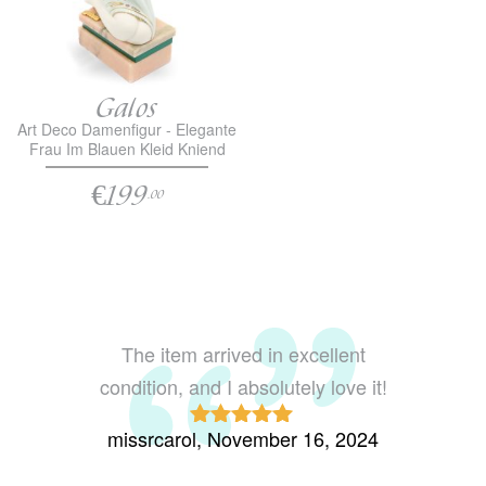
Galos
Art Deco Damenfigur - Elegante
Frau Im Blauen Kleid Kniend
€199
.00
The item arrived in excellent
Looks exactl
condition, and I absolutely love it!
missrcarol, November 16, 2024
mrsjkrull19
Rated
5
out
R
of 5