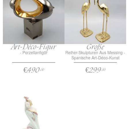
Art-Déco-Figur
Große
- Porzellanfigur
Reiher-Skulpturen Aus Messing -
Spanische Art-Déco-Kunst
€490
€299
.00
.00