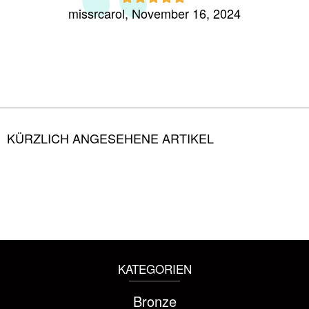
missrcarol, November 16, 2024
mrsjkr
Rated
5
out
of 5
KÜRZLICH ANGESEHENE ARTIKEL
KATEGORIEN
Bronze