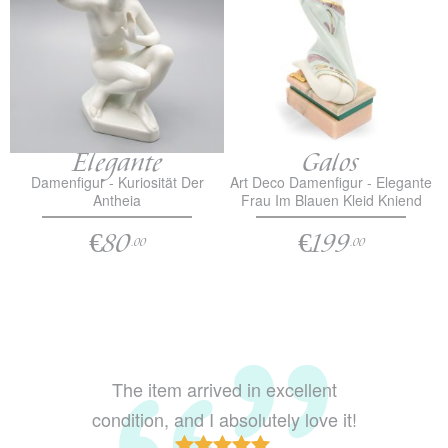
Elegante
Galos
Damenfigur - Kuriosität Der
Art Deco Damenfigur - Elegante
Antheia
Frau Im Blauen Kleid Kniend
€80
€199
.00
.00
The item arrived in excellent
Looks 
condition, and I absolutely love it!