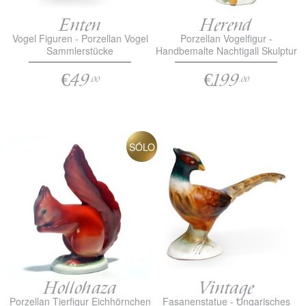
Enten
Herend
Vogel Figuren - Porzellan Vogel
Porzellan Vogelfigur -
Sammlerstücke
Handbemalte Nachtigall Skulptur
€49
€199
.00
.00
SÓLO
Hollohaza
Vintage
Porzellan Tierfigur Eichhörnchen
Fasanenstatue - Ungarisches