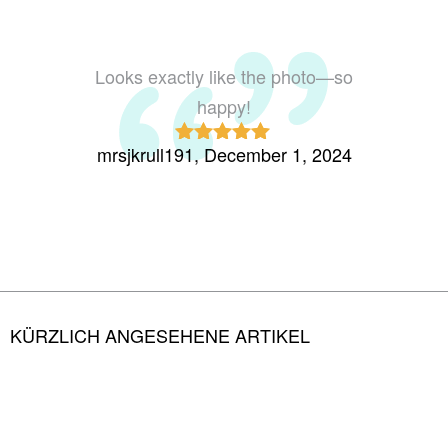
Looks exactly like the photo—so
The 
happy!
conditi
mrsjkrull191, December 1, 2024
missr
Rated
5
out
of 5
KÜRZLICH ANGESEHENE ARTIKEL