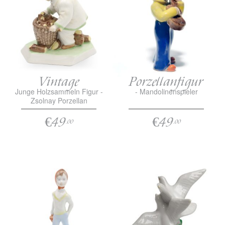
Vintage
Porzellanfigur
Junge Holzsammeln Figur -
- Mandolinenspieler
Zsolnay Porzellan
€49
€49
.00
.00