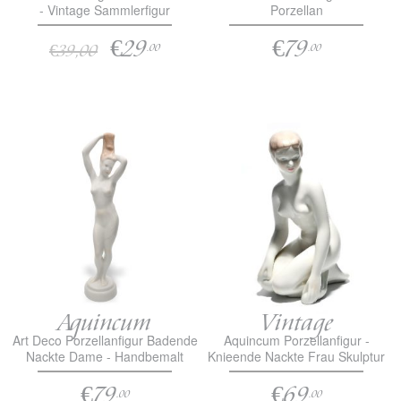
- Vintage Sammlerfigur
Porzellan
Handbemalt
€29
€79
€39,00
.00
.00
Aquincum
Vintage
Art Deco Porzellanfigur Badende
Aquincum Porzellanfigur -
Nackte Dame - Handbemalt
Knieende Nackte Frau Skulptur
€79
€69
.00
.00