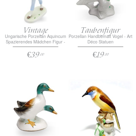
Vintage
Taubenfigur
Ungarische Porzellan Aquincum
Porzellan Handbemalt Vogel - Art
Spazierendes Mädchen Figur -
Déco Statuen
Handbemalt 1970er Jahre
€39
€19
.00
.00