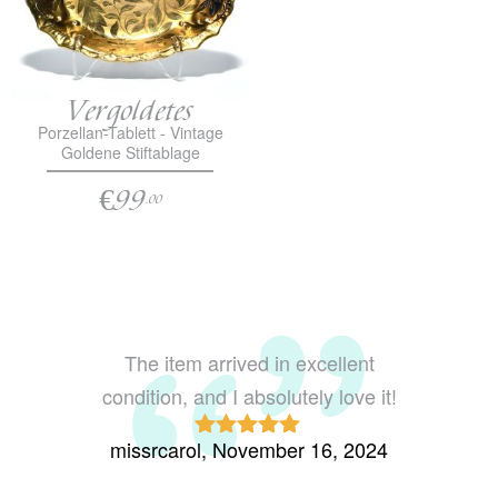
Vergoldetes
Porzellan-Tablett - Vintage
Goldene Stiftablage
€99
.00
The item arrived in excellent
Looks 
condition, and I absolutely love it!
missrcarol, November 16, 2024
mrsjkr
Rated
5
out
of 5