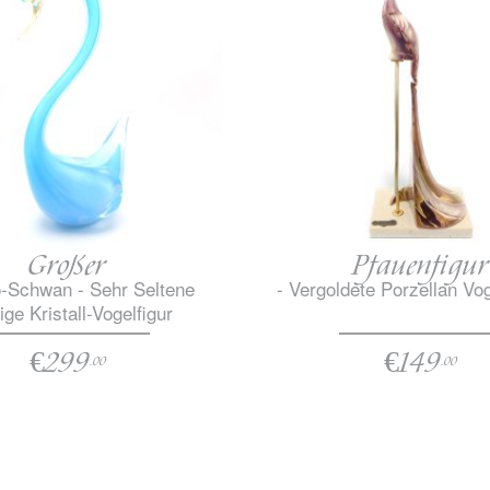
Großer
Pfauenfigur
-Schwan - Sehr Seltene
- Vergoldete Porzellan Vo
ige Kristall-Vogelfigur
€299
€149
.00
.00