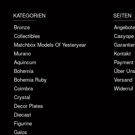
KATEGORIEN
SEITEN
Bronze
Angebote
Collectibles
Casyope
Matchbox Models Of Yesteryear
Garantie
Murano
Kontakt
Aquincum
Payment
Bohemia
Über Un
Bohemia Ruby
Versand
Coimbra
Widerruf
Crystal
Decor Plates
Diecast
Figurine
Galos