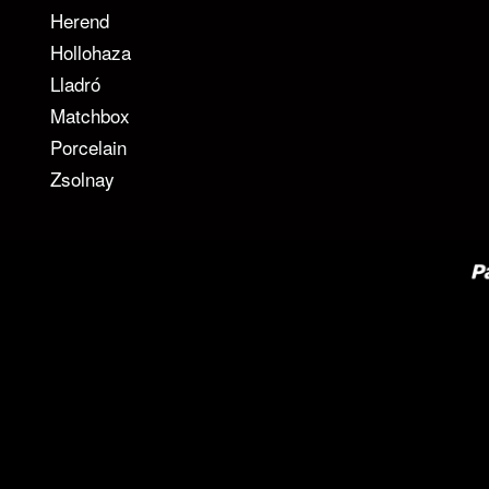
Herend
Hollohaza
Lladró
Matchbox
Porcelain
Zsolnay