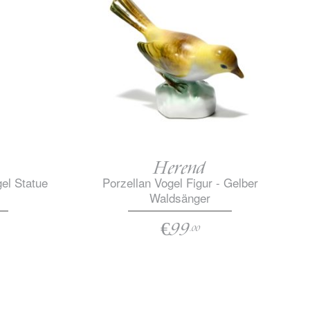
Herend
gel Statue
Porzellan Vogel Figur - Gelber
Waldsänger
€99
.00