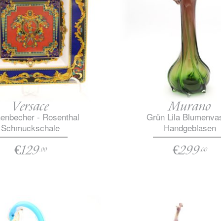
Versace
Murano
enbecher - Rosenthal
Grün Lila Blumenva
Schmuckschale
Handgeblasen
€129
€299
.00
.00