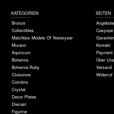
KATEGORIEN
SEITEN
Bronze
Angebote
Collectibles
Casyope
Matchbox Models Of Yesteryear
Garantie
Murano
Kontakt
Aquincum
Payment
Bohemia
Über Un
Bohemia Ruby
Versand
Cloisonne
Widerruf
Coimbra
Crystal
Decor Plates
Diecast
Figurine