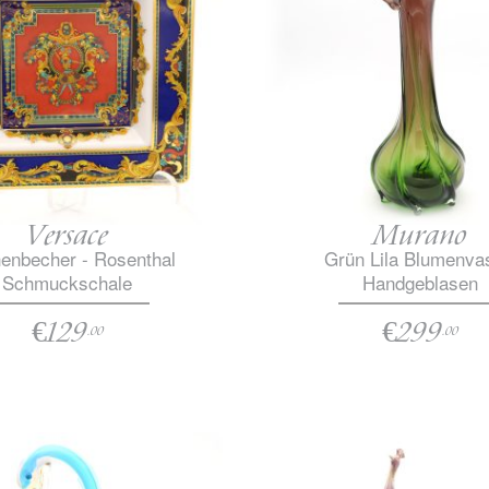
Versace
Murano
enbecher - Rosenthal
Grün Lila Blumenva
Schmuckschale
Handgeblasen
€129
€299
.00
.00