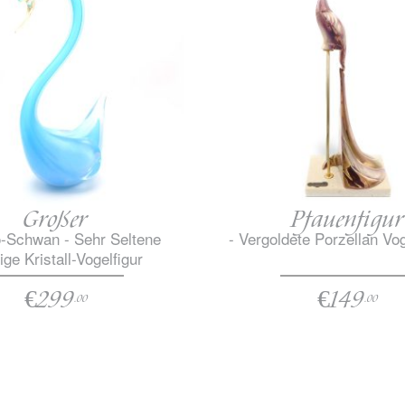
Großer
Pfauenfigur
-Schwan - Sehr Seltene
- Vergoldete Porzellan Vo
ige Kristall-Vogelfigur
€299
€149
.00
.00