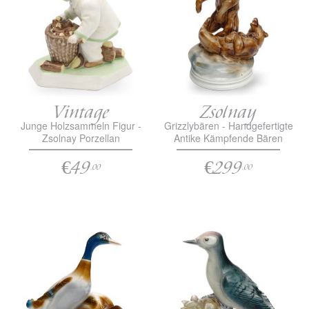
Vintage
Zsolnay
Junge Holzsammeln Figur -
Grizzlybären - Handgefertigte
Zsolnay Porzellan
Antike Kämpfende Bären
Porzellan Statue
€49
€299
.00
.00