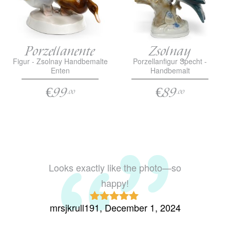
Porzellanente
Zsolnay
Figur - Zsolnay Handbemalte
Porzellanfigur Specht -
Enten
Handbemalt
€99
€89
.00
.00
Looks exactly like the photo—so
The 
happy!
conditi
mrsjkrull191, December 1, 2024
missr
Rated
5
out
of 5