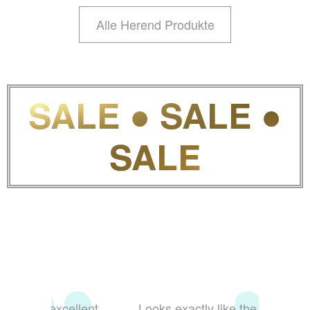
Alle Herend Produkte
SALE ● SALE ●
SALE
Looks exactly like the photo—so
The 