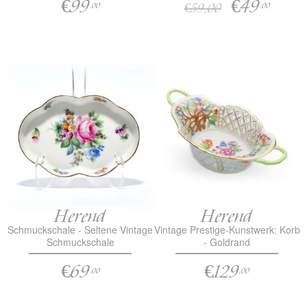
€99
€49
€59,00
.00
.00
Herend
Herend
Schmuckschale - Seltene Vintage
Vintage Prestige-Kunstwerk: Korb
Schmuckschale
- Goldrand
€69
€129
.00
.00