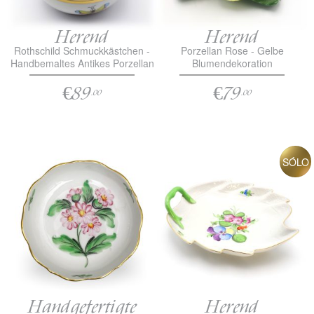
Herend
Herend
Rothschild Schmuckkästchen -
Porzellan Rose - Gelbe
Handbemaltes Antikes Porzellan
Blumendekoration
€89
€79
.00
.00
SÓLO
Handgefertigte
Herend