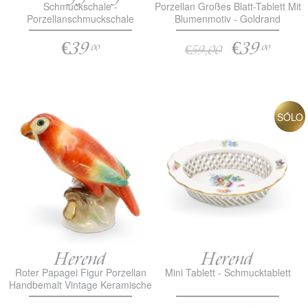
Schmuckschale -
Porzellan Großes Blatt-Tablett Mit
Porzellanschmuckschale
Blumenmotiv - Goldrand
€39
€39
€59,00
.00
.00
SÓLO
Herend
Herend
Roter Papagei Figur Porzellan
Mini Tablett - Schmucktablett
Handbemalt Vintage Keramische
Sammlerskulptur,