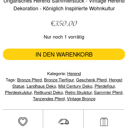
Ungarisches Herend Sammlerstück - Vintage Herend
Dekoration - Königlich Inspirierte Wohnkultur
€
350.00
Nur noch 1 vorrätig
IN DEN WARENKORB
Kategorie:
Herend
Tags:
Bronze Pferd
,
Bronze Tierfigur
,
Geschenk Pferd
,
Hengst
Statue
,
Landhaus Deko
,
Mid Century Deko
,
Pferdefigur
,
Pferdeskulptur
,
Reitkunst Deko
,
Retro Skulptur
,
Sammler Pferd
,
Tanzendes Pferd
,
Vintage Bronze