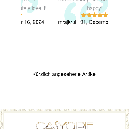
happy!
conditi
mrsjkrull191, December 1, 2024
missr
Rated
5
out
of 5
Kürzlich angesehene Artikel