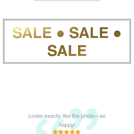
SALE ● SALE ●
SALE
Looks exactly like the photo—so
The 
happy!
conditi