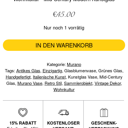
€
45.00
Nur noch 1 vorrätig
IN DEN WARENKORB
Kategorie:
Murano
Tags:
Antikes Glas
,
Einzigartig
, Glasblumenvase, Grünes Glas,
Handgefertigt
,
Italienische Kunst
, Kunstglas Vase, Mid-Century
Glas,
Murano Vase
,
Retro Stil
,
Sammlerobjekt
,
Vintage Dekor
,
Wohnkultur
15% RABATT
KOSTENLOSER
GESCHENK-