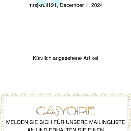
mrsjkrull191, December 1, 2024
missr
Rated
5
out
of 5
Kürzlich angesehene Artikel
MELDEN SIE SICH FÜR UNSERE MAILINGLISTE
AN UND ERHALTEN SIE EINEN