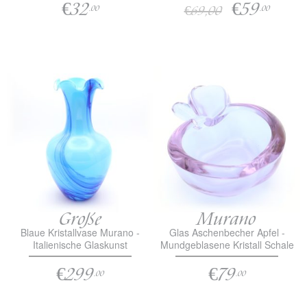
€32
€59
€69,00
.00
.00
Große
Murano
Blaue Kristallvase Murano -
Glas Aschenbecher Apfel -
Italienische Glaskunst
Mundgeblasene Kristall Schale
€299
€79
.00
.00