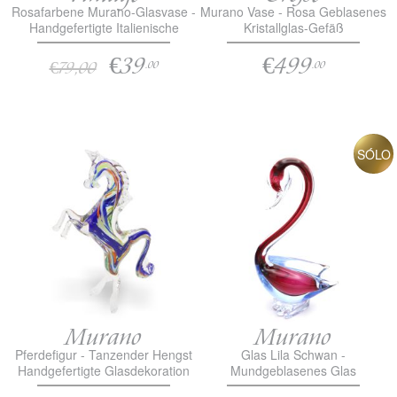
Rosafarbene Murano-Glasvase -
Murano Vase - Rosa Geblasenes
Handgefertigte Italienische
Kristallglas-Gefäß
Glaskunst-Dekoration
€39
€499
€79,00
.00
.00
SÓLO
Murano
Murano
Pferdefigur - Tanzender Hengst
Glas Lila Schwan -
Handgefertigte Glasdekoration
Mundgeblasenes Glas