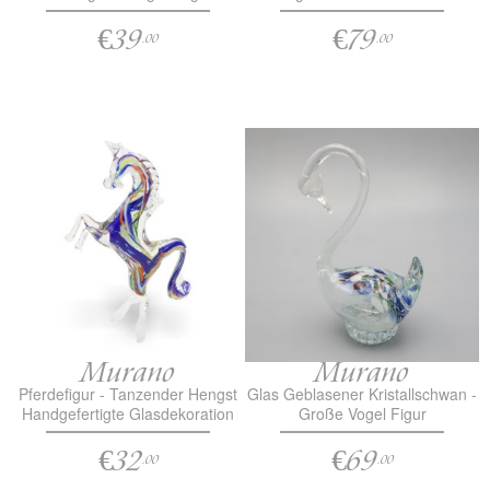
€39
€79
.00
.00
Murano
Murano
Pferdefigur - Tanzender Hengst
Glas Geblasener Kristallschwan -
Handgefertigte Glasdekoration
Große Vogel Figur
€32
€69
.00
.00