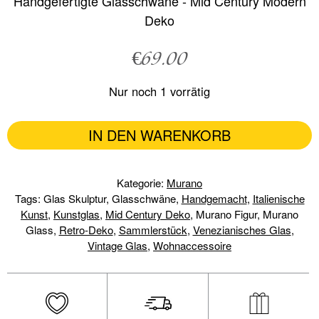
Handgefertigte Glasschwäne - Mid Century Modern
Deko
€
69.00
Nur noch 1 vorrätig
IN DEN WARENKORB
Kategorie:
Murano
Tags: Glas Skulptur, Glasschwäne,
Handgemacht
,
Italienische
Kunst
,
Kunstglas
,
Mid Century Deko
, Murano Figur, Murano
Glass,
Retro-Deko
,
Sammlerstück
,
Venezianisches Glas
,
Vintage Glas
,
Wohnaccessoire