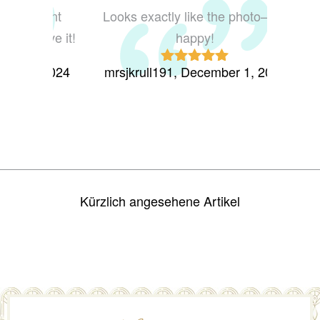
Looks exactly like the photo—so
The 
happy!
conditi
mrsjkrull191, December 1, 2024
missr
Rated
5
out
of 5
Kürzlich angesehene Artikel